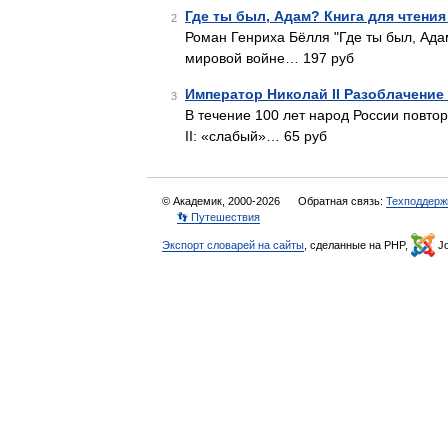
Где ты был, Адам? Книга для чтения
2
Роман Генриха Бёлля "Где ты был, А
мировой войне… 197 руб
Император Николай II Разоблачени
3
В течение 100 лет народ России повто
II: «слабый»… 65 руб
© Академик, 2000-2026
Обратная связь:
Техподдерж
👣 Путешествия
Экспорт словарей на сайты
, сделанные на PHP,
Jo