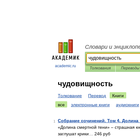
Словари и энциклоп
academic.ru
Толкования
Переводы
чудовищность
Толкование
Перевод
Книги
все
электронные книги
аудиокниги
Собрание сочинений. Том 4. Долина 
1
«Долина смертной тени» – страшная кни
заглушат крики… 246 руб