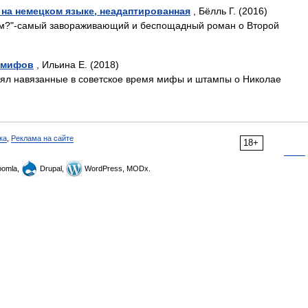
 на немецком языке, неадаптированная
, Бёлль Г. (2016)
дам?"-самый завораживающий и беспощадный роман о Второй
е мифов
, Ильина Е. (2018)
рял навязанные в советское время мифы и штампы о Николае
ка
,
Реклама на сайте
18+
omla,
Drupal,
WordPress, MODx.